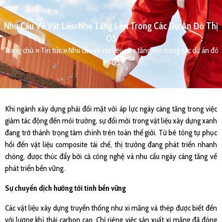
Nhu Cầu Về Vật Liệu Nhẹ Tăng Lên Trong Các Dự Án Đô Thị
05
Trang chủ
»
Tin tức
»
Nhu cầu về vật liệu nhẹ tăng lên trong các dự án đô
thị 05
Khi ngành xây dựng phải đối mặt với áp lực ngày càng tăng trong việc
giảm tác động đến môi trường, sự đổi mới trong vật liệu xây dựng xanh
đang trở thành trọng tâm chính trên toàn thế giới. Từ bê tông tự phục
hồi đến vật liệu composite tái chế, thị trường đang phát triển nhanh
chóng, được thúc đẩy bởi cả công nghệ và nhu cầu ngày càng tăng về
phát triển bền vững.
Sự chuyển dịch hướng tới tính bền vững
Các vật liệu xây dựng truyền thống như xi măng và thép được biết đến
với lượng khí thải carbon cao. Chỉ riêng việc sản xuất xi măng đã đóng