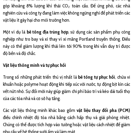
góp khoảng 8% lượng khí thải CO₂ toàn cầu. Để ứng phó, các nhà
nghiên cứu và công ty đang làm việc không ngừng nghỉ để phát triển các
vật liệu ít gây hại cho môi trường hơn.
Một ví dụ là
bê tông địa trùng hợp
, sử dụng các sản phẩm phụ công
nghiệp như tro bay và xỉ thay vì xi măng Portland truyền thống. Điều
này có thể giảm lượng khí thải lên tới 90% trong khi vẫn duy trì được
độ bền và độ chắc.
Vật liệu thông minh và tự phục hồi
Trong số những phát triển thú vị nhất là
bê tông tự phục hồi
, chứa vi
khuẩn hoặc polyme hoạt động khi tiếp xúc với nước, tự động bịt kín các
vết nứt nhỏ. Sự đổi mới này giúp giảm chi phí bảo trì và kéo dài tuổi thọ
của các tòa nhà và cơ sở hạ tầng.
Các vật liệu thông minh khác bao gồm
vật liệu thay đổi pha (PCM)
điều chỉnh nhiệt độ tòa nhà bằng cách hấp thụ và giải phóng nhiệt.
Chúng có thể được tích hợp vào tường hoặc vật liệu cách nhiệt để giảm
nhu cầu về hệ thống sưởi ấm và làm mát.